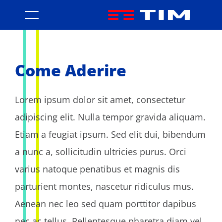
Come Aderire - Accordo Quadr
Come Aderire
Lorem ipsum dolor sit amet, consectetur
adipiscing elit. Nulla tempor gravida aliquam.
Etiam a feugiat ipsum. Sed elit dui, bibendum
a nunc a, sollicitudin ultricies purus. Orci
varius natoque penatibus et magnis dis
parturient montes, nascetur ridiculus mus.
Aenean nec leo sed quam porttitor dapibus
nec ac tellus. Pellentesque pharetra diam vel